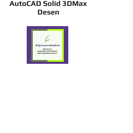
AutoCAD Solid 3DMax
Desen
+90 532 449 56
70
Yaldız
Bilgisayar
Akademi Kursları
+90 282 652 33
88