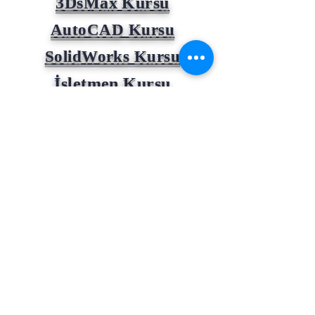
3DsMax Kursu
AutoCAD Kursu
SolidWorks Kursu
İşletmen Kursu
SAP B1 ERP Kursu
Desen Tasarım Kursu
Ön Muhasebe Kursu
Revit Yapı Bilgi Sistem
ve Tasarım Kursu
10 Parmak Klavye Kursu